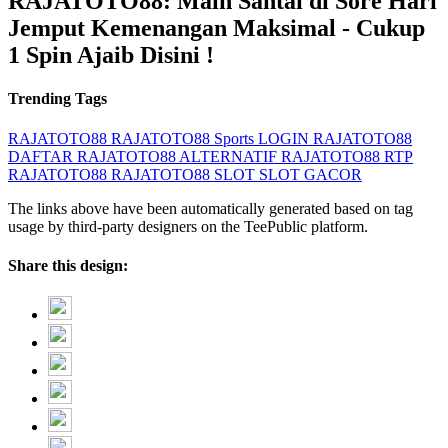
RAJATOTO88: Main Santai di Sore Hari
Jemput Kemenangan Maksimal - Cukup
1 Spin Ajaib Disini !
Trending Tags
RAJATOTO88
RAJATOTO88 Sports
LOGIN RAJATOTO88
DAFTAR RAJATOTO88
ALTERNATIF RAJATOTO88
RTP
RAJATOTO88
RAJATOTO88 SLOT
SLOT GACOR
The links above have been automatically generated based on tag
usage by third-party designers on the TeePublic platform.
Share this design: